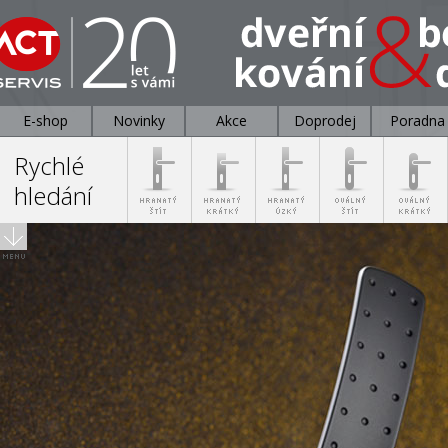
E-shop
Novinky
Akce
Doprodej
Poradna
Rychlé
hledání