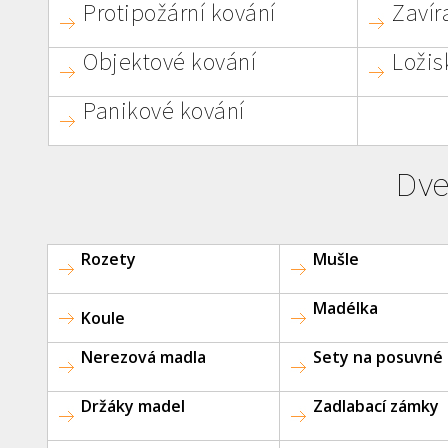
Protipožární kování
Zavír
Objektové kování
Ložis
Panikové kování
Dve
Rozety
Mušle
Madélka
Koule
Nerezová madla
Sety na posuvné
Držáky madel
Zadlabací zámky