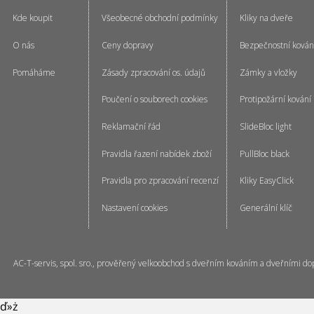
Kde koupit
Všeobecné obchodní podmínky
Kliky na dveře
O nás
Ceny dopravy
Bezpečnostní kován
Pomáháme
Zásady zpracování os. údajů
Zámky a vložky
Poučení o souborech cookies
Protipožární kování
Reklamační řád
SlideBloc light
Pravidla řazení nabídek zboží
PullBloc black
Pravidla pro zpracování recenzí
Kliky EasyClick
Nastavení cookies
Generální klíč
AC-T-servis, spol. sro., prověřený velkoobchod s dveřním kováním a dveřními do
ď»ż