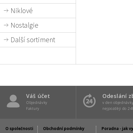
Niklové
Nostalgie
Další sortiment
Váš účet
Odeslání z
Objednávky
v den objednávk
Faktury
nejpozději do 24
O společnosti
Obchodní podmínky
Poradna - jak v