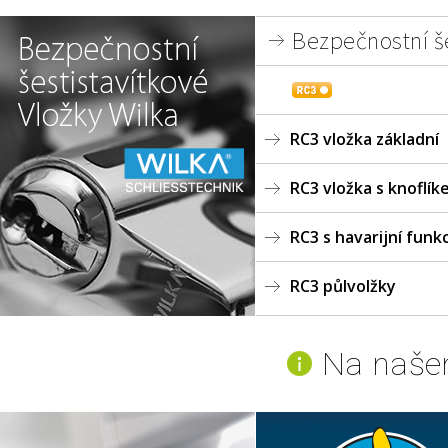
 Bezpečnostní še
RC3 vložka základní
RC3 vložka s knoflí
RC3 s havarijní funkc
RC3 půlvolžky
Na naše